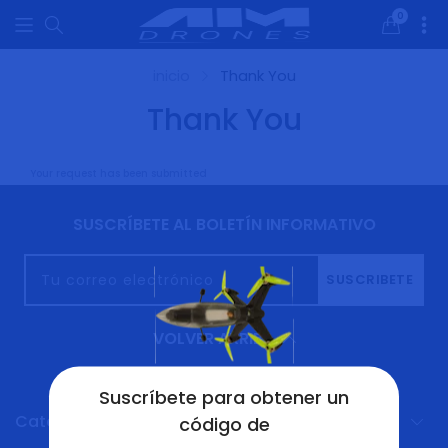
0
0
artículos
inicio
Thank You
Thank You
Your request has been submitted
SUSCRÍBETE AL BOLETÍN INFORMATIVO
Tu correo electrónico
SUSCRIBETE
VOLVER ARRIBA
Suscríbete para obtener un
Categorías De Productos
código de