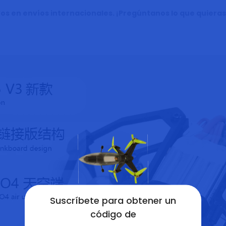
s en envíos internacionales. ¡Pregúntanos lo que quieras
Suscríbete para obtener un
código de