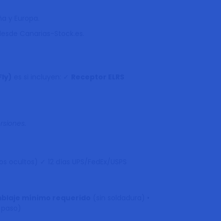
ña y Europa.
desde Canarias-Stock.es.
ly)
es si incluyen:
✓
Receptor ELRS
siones.
os ocultos)
✓ 12 días UPS/FedEx/USPS
blaje mínimo requerido
(sin soldadura)
•
a paso)