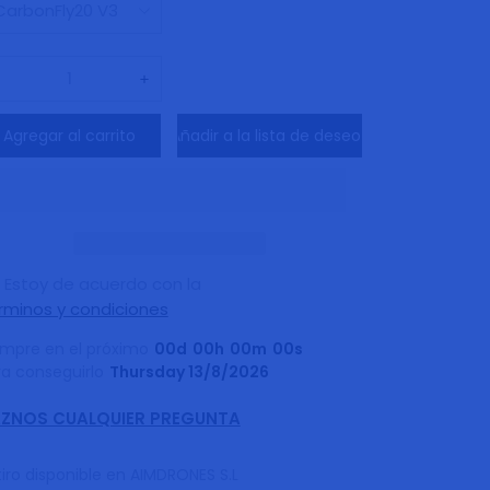
Reducir
Aumentar
cantidad
cantidad
Agregar al carrito
Añadir a la lista de deseos
para
para
AstroRC
AstroRC
[PNP/BNF]
[PNP/BNF]
CarbonFly20
CarbonFly20
V3
V3
Estoy de acuerdo con la
HD
HD
rminos y condiciones
Cinewhoop
Cinewhoop
mpre en el próximo
00
d
00
h
00
m
00
s
FPV
FPV
ra conseguirlo
Thursday 13/8/2026
Drone
Drone
2Inch
2Inch
ZNOS CUALQUIER PREGUNTA
iro disponible en
AIMDRONES S.L