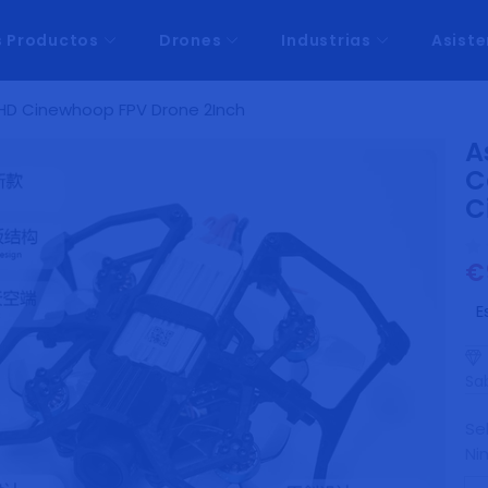
s Productos
Drones
Industrias
Asiste
 HD Cinewhoop FPV Drone 2Inch
A
C
C
€
Pr
ha
E
Sab
Se
Ni