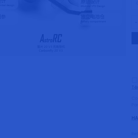
Té
Co
Pa
HA
Ret