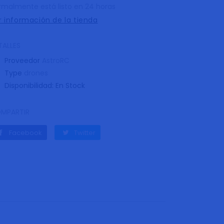
rmalmente está listo en 24 horas
r información de la tienda
TALLES
Proveedor
AstroRC
Type
drones
Disponibilidad:
En Stock
MPARTIR
Facebook
Twitter
Facebook
Twitter