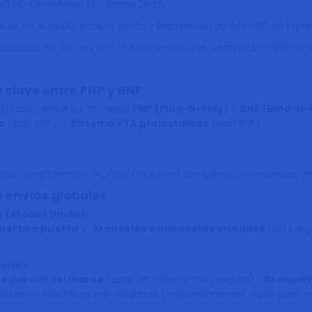
V3 HD Cinewhoop FPV Drone 2Inch
cial de AstroRC, para la Venta y Reparación de AstroRC en Espa
cializado en Drones con la experiencia que siempre brindamos 
 clave entre PNP y BNF
distinción entre los modelos
PNP (Plug-N-Play)
y
BNF (Bind-N-F
o
(solo BNF)
✓
Sistema VTX preinstalado
(solo BNF)
más componentes (FC/ESC/motores) son idénticos en ambas ver
e envíos globales
en Estados Unidos:
uerta a puerta
✓
Aranceles e impuestos incluidos
(sin carg
iones:
 parcial del marco
(para un tránsito más seguro)
•
Reensam
nexiones eléctricas pre-soldadas (Proporcionamos video paso 