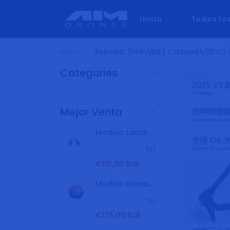
Inicio
Todos lo
inicio
AstroRC [PNP/BNF] CarbonFly20 V3
Categories
Mejor Venta
Modulo Lancha Boat Kit SD4 Swellpro
(0)
P
€110,00 EUR
r
e
Modulo Dronar Dron Swellpro SD4 Localizador De Peces
c
i
(0)
o
P
€175,00 EUR
h
r
a