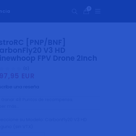
0
ncia
0
artículos
stroRC [PNP/BNF]
arbonFly20 V3 HD
inewhoop FPV Drone 2Inch
(0)
97,95 EUR
ecio
bitual
scribe una reseña
Ganar 48 Puntos de recompensa.
er más...
leccione su Modelo:
CarbonFly20 V3 HD
nguno (sin VTX)