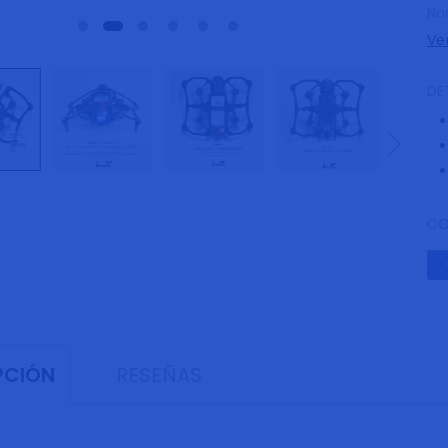
No
Ve
DE
CO
RESEÑAS
PCIÓN