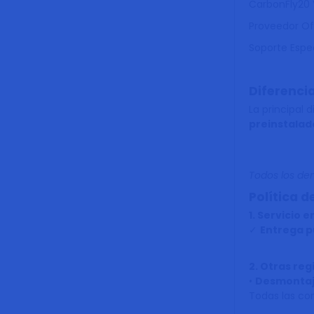
CarbonFly20 
Proveedor Ofi
Soporte Espe
Diferencia
La principal 
preinstalad
Todos los de
Política d
1. Servicio 
✓
Entrega p
2. Otras reg
•
Desmontaje
Todas las co