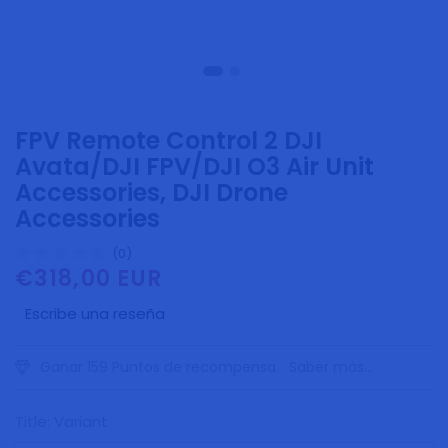
FPV Remote Control 2 DJI
Avata/DJI FPV/DJI O3 Air Unit
Accessories, DJI Drone
Accessories
(0)
€318,00 EUR
Precio
habitual
Escribe una reseña
Ganar 159 Puntos de recompensa.
Saber más...
Title:
Variant