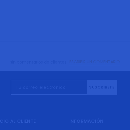
ESCRIBIR UN COMENTARIO
sin comentarios de clientes
Tu correo electrónico
SUSCRIBETE
CIO AL CLIENTE
INFORMACIÓN