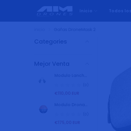
Inicio
Todos lo
inicio
Gafas DroneMask 2
Categories
Mejor Venta
Modulo Lancha Boat Kit SD4 Swellpro
(0)
P
€110,00 EUR
r
e
Modulo Dronar Dron Swellpro SD4 Localizador De Peces
c
i
(0)
o
P
€175,00 EUR
h
r
a