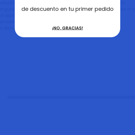
solución en comparación con las gafas de pantalla dividida
de descuento en tu primer pedido
inguna aplicación de terceros, actualizaciones de firmware ni 
al ajustable, compatible con anteojos
aptadores y cables necesarios incluidos
¡NO, GRACIAS!
in distracciones