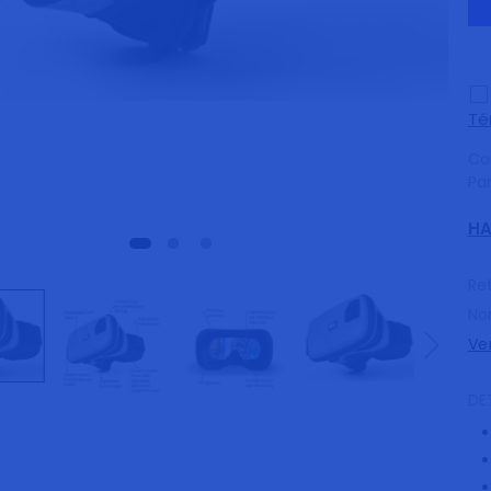
Té
Co
Pa
HA
Ret
No
Ve
DE