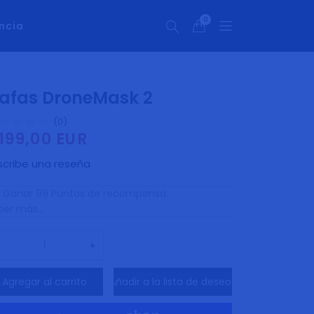
0
ncia
0
artículos
afas DroneMask 2
(0)
199,00 EUR
ecio
bitual
scribe una reseña
Ganar 99 Puntos de recompensa.
er más...
Reducir
Aumentar
cantidad
cantidad
Agregar al carrito
Añadir a la lista de deseos
para
para
Gafas
Gafas