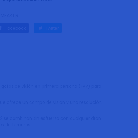
MPARTIR
Facebook
Twitter
Facebook
Twitter
 gafas de visión en primera persona (FPV) para
que ofrece un campo de visión y una resolución
 2 se combinan sin esfuerzo con cualquier dron
es de terceros.