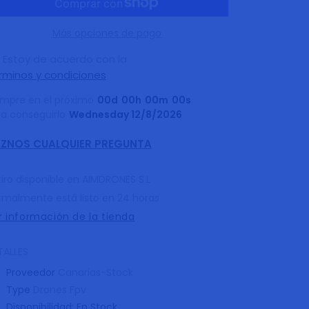
DroneMask
DroneMask
2
2
Más opciones de pago
Estoy de acuerdo con la
rminos y condiciones
mpre en el próximo
00
d
00
h
00
m
00
s
ra conseguirlo
Wednesday 12/8/2026
ZNOS CUALQUIER PREGUNTA
iro disponible en
AIMDRONES S.L
rmalmente está listo en 24 horas
r información de la tienda
TALLES
Proveedor
Canarias-Stock
Type
Drones Fpv
Disponibilidad:
En Stock