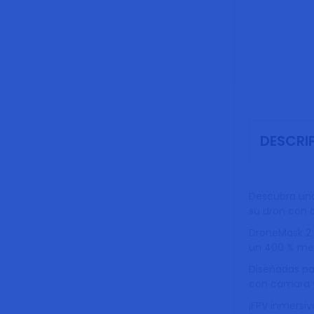
DESCRI
Descubra una 
su dron con 
DroneMask 2 
un 400 % mej
Diseñadas pa
con cámara y 
¡FPV inmersi