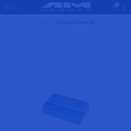
0
0
artículos
inicio
Cargador Imax B6