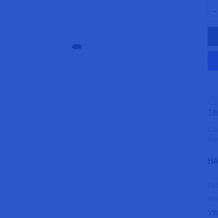
D
Té
Co
Pa
HA
Ret
No
Ve