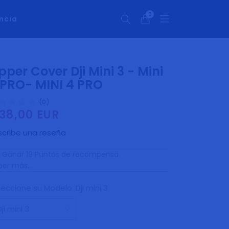
0
ncia
0
artículos
pper Cover Dji Mini 3 - Mini
 PRO- MINI 4 PRO
(0)
38,00 EUR
ecio
bitual
scribe una reseña
Ganar 19 Puntos de recompensa.
er más...
leccione su Modelo:
Dji mini 3