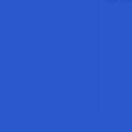
1
Upper Cove