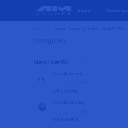
Inicio
Todos lo
inicio
Upper Cover Dji mini 3 - Mini 3 PRO-
Categories
Mejor Venta
Modulo Lancha Boat Kit SD4 Swellpro
(0)
P
€110,00 EUR
r
e
Modulo Dronar Dron Swellpro SD4 Localizador De Peces
c
i
(0)
o
P
€175,00 EUR
h
r
a