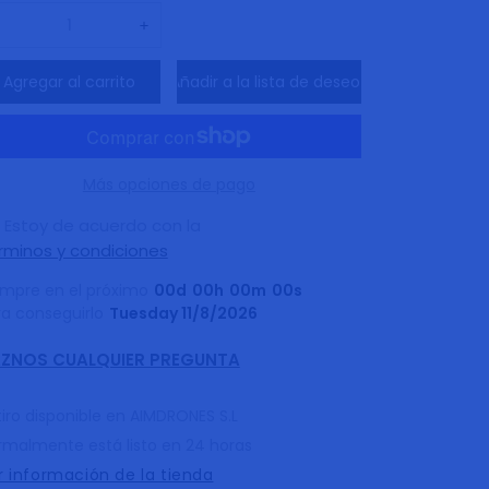
Reducir
Aumentar
cantidad
cantidad
Agregar al carrito
Añadir a la lista de deseos
para
para
Upper
Upper
Cover
Cover
ji
Dji
Más opciones de pago
mini
mini
Estoy de acuerdo con la
3
3
rminos y condiciones
-
-
mpre en el próximo
00
d
00
h
00
m
00
s
Mini
Mini
ra conseguirlo
Tuesday 11/8/2026
3
3
ZNOS CUALQUIER PREGUNTA
PRO-
PRO-
MINI
MINI
iro disponible en
AIMDRONES S.L
4
4
rmalmente está listo en 24 horas
PRO
PRO
r información de la tienda