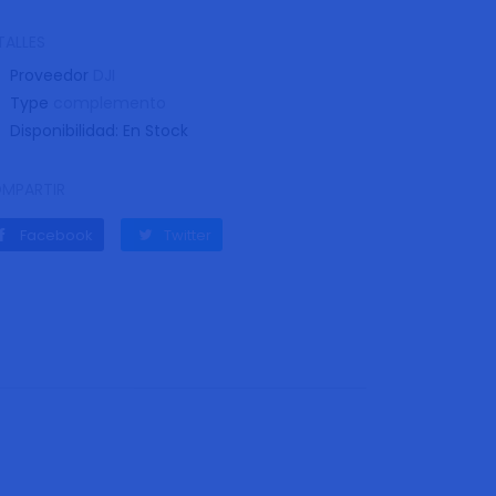
TALLES
Proveedor
DJI
Type
complemento
Disponibilidad:
En Stock
MPARTIR
Facebook
Twitter
Facebook
Twitter