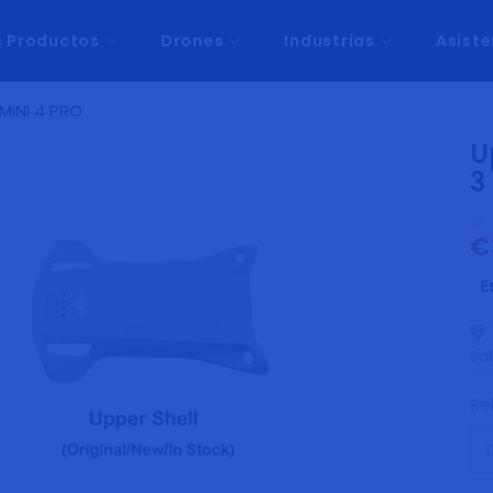
s Productos
Drones
Industrias
Asiste
 MINI 4 PRO
U
3
€
Pr
ha
E
Sab
Se