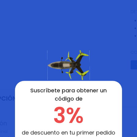
DE
CO
Suscríbete para obtener un
RESEÑAS
PCIÓN
código de
3%
ión
de descuento en tu primer pedido
inal